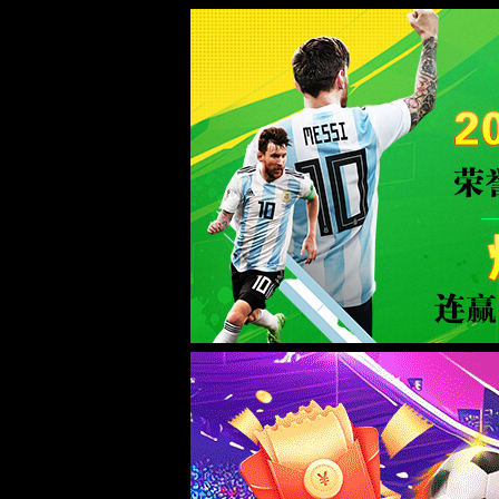
中国·太阳成集团tyc151cc(股份有限公司)-Official website
首页
产品与解
小赛安全智脑（SAI）
构建以智能体为核心的全新安全模式，引领
方向迈进。