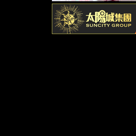
安全运维智能体
❖ 网络威胁监测、代码审计、安全加固问答、威胁
试脚本生成