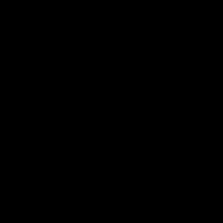
自定义智能体
❖ 创建符合特定业务需